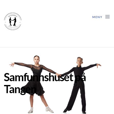
MENY
Samfunnshuset på
Tangen