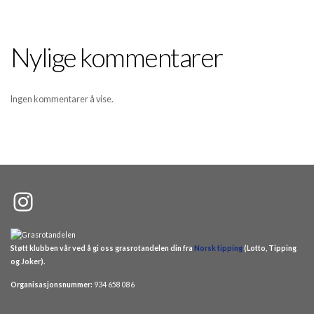
Nylige kommentarer
Ingen kommentarer å vise.
Instagram
Støtt klubben vår ved å gi oss grasrotandelen din fra
Norsk tipping
(Lotto, Tipping
og Joker).
Organisasjonsnummer:
934 658 086