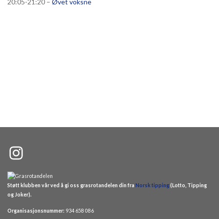
20:05-21:20 –
Øvet voksne
Instagram
Støtt klubben vår ved å gi oss grasrotandelen din fra
Norsk tipping
(Lotto, Tipping
og Joker).
Organisasjonsnummer:
934 658 086