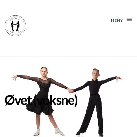
MENY
Øvet (voksne)