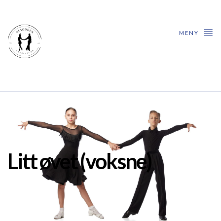
MENY
Litt øvet (voksne)